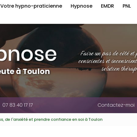
e
Votre hypno-praticienne
Hypnose
EMDR
PNL
Faire un pas de côté et
conscientes et inconscien
solution thérap
ute à Toulon
07 83 40 17 17
Contactez-moi
, de l'anxiété et prendre confiance en soi à Toulon