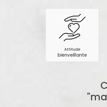
Attitude
bienveillante
C
"ma