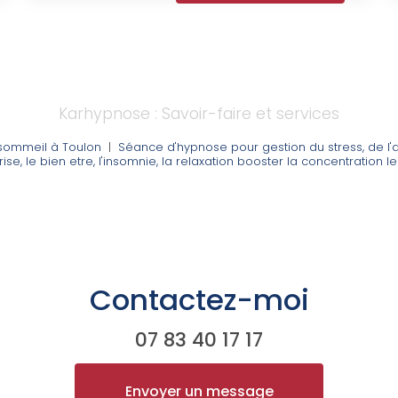
Karhypnose : Savoir-faire et services
 sommeil à Toulon
|
Séance d'hypnose pour gestion du stress, de l'
ise, le bien etre, l'insomnie, la relaxation booster la concentration
Contactez-moi
07 83 40 17 17
Envoyer un message