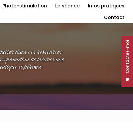
Photo-stimulation
La séance
Infos pratiques
Contact
Contactez-moi
 puiser dans vos ressources
tes permettra de trouver une
eutique et pérenne