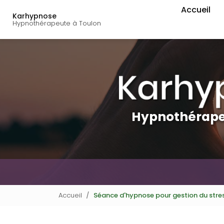
Navigation principal
Aller
Accueil
au
Karhypnose
Hypnothérapeute à Toulon
contenu
principal
Hypnothérape
Accueil
Séance d'hypnose pour gestion du stress