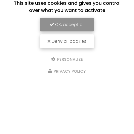
This site uses cookies and gives you control
over what you want to activate
OK, accept all
Deny all cookies
Hypnothérapeute à Toulon
83000 Toulon
PERSONALIZE
07 83 40 17 17
PRIVACY POLICY
Mercredi, jeudi, samedi
9h - 12h30 / 13h -18h