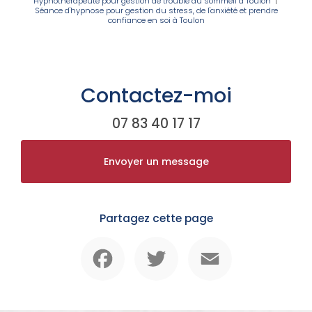
Hypnothérapeute pour gestion de trouble du sommeil à Toulon
|
Séance d'hypnose pour gestion du stress, de l'anxiété et prendre
confiance en soi à Toulon
Contactez-moi
07 83 40 17 17
Envoyer un message
Partagez cette page
Facebook
Twitter
Email