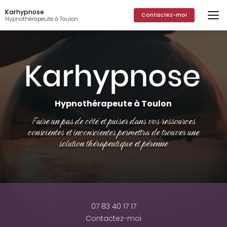
Aller
Karhypnose
au
Contactez-moi
Hypnothérapeute à Toulon
contenu
principal
Hypnothérapeute à Toulon
Faire un pas de côté et puiser dans vos ressources
conscientes et inconscientes permettra de trouver une
solution thérapeutique et pérenne
07 83 40 17 17
Contactez-moi