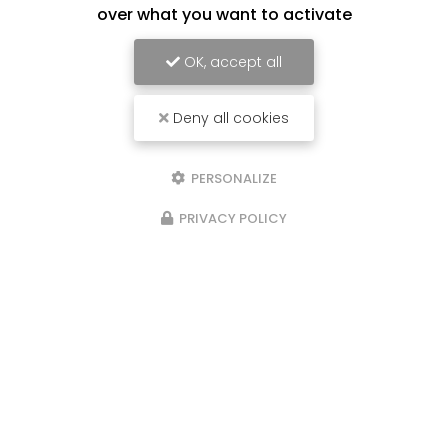
over what you want to activate
OK, accept all
Deny all cookies
PERSONALIZE
PRIVACY POLICY
11/02/2024
Prenez le contrôle de votre bien être à
Toulon
Une machine à stimulation lumineuse
Ressemblant à une simple lampe,qui émet des