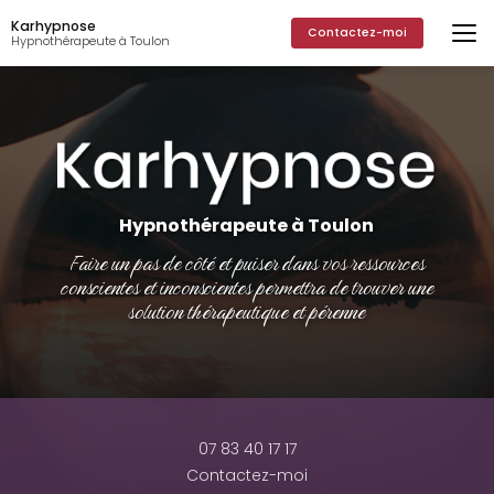
Aller
Karhypnose
au
Contactez-moi
Hypnothérapeute à Toulon
contenu
principal
Hypnothérapeute à Toulon
Faire un pas de côté et puiser dans vos ressources
conscientes et inconscientes permettra de trouver une
solution thérapeutique et pérenne
07 83 40 17 17
Contactez-moi