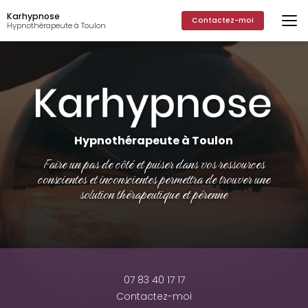
Aller
Karhypnose
au
Contactez-moi
Hypnothérapeute à Toulon
contenu
principal
Hypnothérapeute à Toulon
Faire un pas de côté et puiser dans vos ressources
conscientes et inconscientes permettra de trouver une
solution thérapeutique et pérenne
07 83 40 17 17
Contactez-moi