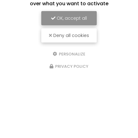
over what you want to activate
OK, accept all
Hypnothérapeute à Toulon
Deny all cookies
83000 Toulon
07 83 40 17 17
PERSONALIZE
Mercredi, jeudi, samedi
PRIVACY POLICY
9h - 12h30 / 13h -18h
Envoyez un message