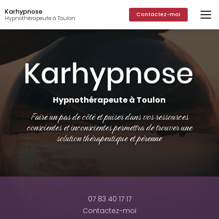
Aller
Karhypnose
au
Contactez-moi
Hypnothérapeute à Toulon
contenu
principal
Hypnothérapeute à Toulon
Faire un pas de côté et puiser dans vos ressources
conscientes et inconscientes permettra de trouver une
solution thérapeutique et pérenne
07 83 40 17 17
Contactez-moi