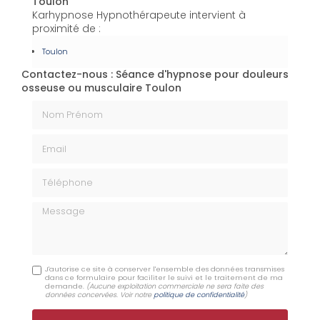
Toulon
Karhypnose Hypnothérapeute intervient à
proximité de :
Toulon
Contactez-nous : Séance d'hypnose pour douleurs
osseuse ou musculaire Toulon
Nom Prénom
Email
Téléphone
Message
J'autorise ce site à conserver l'ensemble des données transmises
dans ce formulaire pour faciliter le suivi et le traitement de ma
demande.
(Aucune exploitation commerciale ne sera faite des
données concervées. Voir notre
politique de confidentialité
)