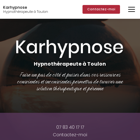
Aller
Karhypnose
au
Contactez-moi
Hypnothérapeute à Toulon
contenu
principal
Hypnothérapeute à Toulon
Faire un pas de côté et puiser dans vos ressources
conscientes et inconscientes permettra de trouver une
solution thérapeutique et pérenne
07 83 40 17 17
Contactez-moi