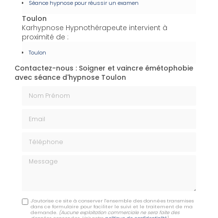
Séance hypnose pour réussir un examen
Toulon
Karhypnose Hypnothérapeute intervient à
proximité de :
Toulon
Contactez-nous : Soigner et vaincre émétophobie
avec séance d'hypnose Toulon
Nom Prénom
Email
Téléphone
Message
J'autorise ce site à conserver l'ensemble des données transmises
dans ce formulaire pour faciliter le suivi et le traitement de ma
demande.
(Aucune exploitation commerciale ne sera faite des