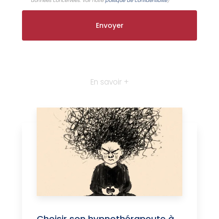
données concervées. Voir notre
politique de confidentialité
)
En savoir +
Choisir son hypnothérapeute à