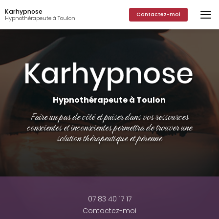
Aller
Karhypnose
au
Contactez-moi
Hypnothérapeute à Toulon
contenu
principal
Hypnothérapeute à Toulon
Faire un pas de côté et puiser dans vos ressources
conscientes et inconscientes permettra de trouver une
solution thérapeutique et pérenne
07 83 40 17 17
Contactez-moi