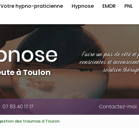
e
Votre hypno-praticienne
Hypnose
EMDR
PNL
Faire un pas de côté et
conscientes et inconscien
solution thérap
ute à Toulon
07 83 40 17 17
Contactez-moi
gestion des traumas à Toulon