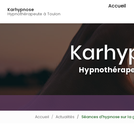
Navigation principal
Aller
Accueil
au
Karhypnose
Hypnothérapeute à Toulon
contenu
principal
Hypnothérape
Accueil
Actualités
Séances d'hypnose sur la 